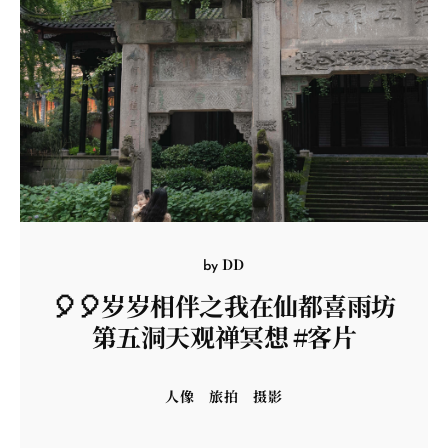
DD
by
🎈🎈岁岁相伴之我在仙都喜雨坊
第五洞天观禅冥想 #客片
人像
旅拍
摄影