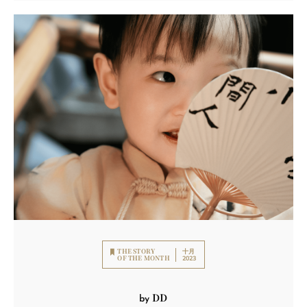
THE STORY
十月
OF THE MONTH
2023
DD
by