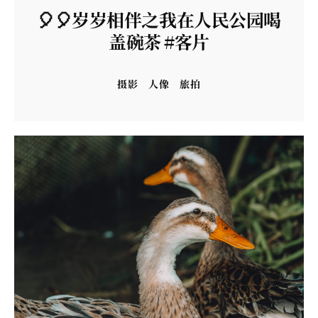
🎈🎈岁岁相伴之我在人民公园喝
盖碗茶 #客片
摄影
人像
旅拍