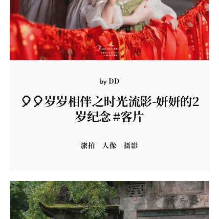
DD
by
🎈🎈岁岁相伴之时光流影-妍妍的2
岁纪念 #客片
旅拍
人像
摄影