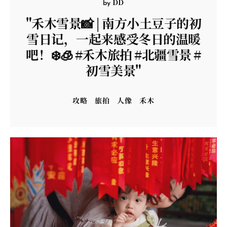
DD
by
"禾木雪景📸 | 南方小土豆子的初
雪日记，一起来感受冬日的温暖
吧！❄️🧊 #禾木旅拍 #北疆雪景 #
初雪美景"
攻略
旅拍
人像
禾木