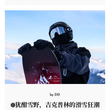
DD
by
❄️犹酣雪野，吉克普林的滑雪狂潮