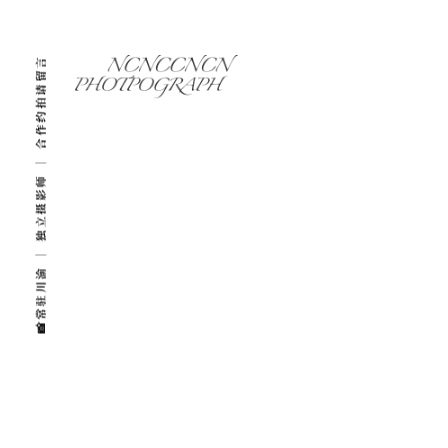
📸常驻川渝 ｜ 独立摄影师 ｜ 合作约拍请留言