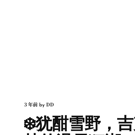
3 年前
DD
by
❄️犹酣雪野，