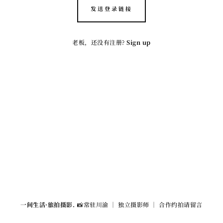
发送登录链接
老板，还没有注册?
Sign up
一间生活·旅拍摄影.
📸常驻川渝 ｜ 独立摄影师 ｜ 合作约拍请留言