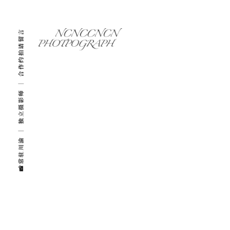
📸常驻川渝 ｜ 独立摄影师 ｜ 合作约拍请留言