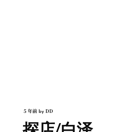
5 年前
DD
by
探店/白泽