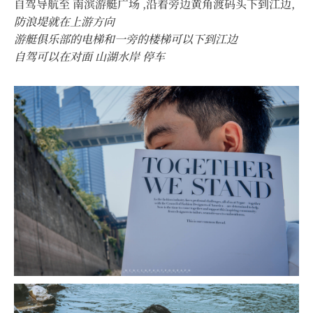
自驾导航至 南滨游艇广场 ,沿着旁边黄角渡码头下到江边,
防浪堤就在上游方向
游艇俱乐部的电梯和一旁的楼梯可以下到江边
自驾可以在对面 山湖水岸 停车